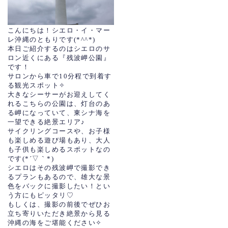
こんにちは！シエロ・イ・マー
レ沖縄のともりです(*^^*)
本日ご紹介するのはシエロのサ
ロン近くにある『残波岬公園』
です！
サロンから車で10分程で到着す
る観光スポット✧
大きなシーサーがお迎えしてく
れるこちらの公園は、灯台のあ
る岬になっていて、東シナ海を
一望できる絶景エリア♪
サイクリングコースや、お子様
も楽しめる遊び場もあり、大人
も子供も楽しめるスポットなの
です(*´▽｀*)
シエロはその残波岬で撮影でき
るプランもあるので、雄大な景
色をバックに撮影したい！とい
う方にもピッタリ♡
もしくは、撮影の前後でぜひお
立ち寄りいただき絶景から見る
沖縄の海をご堪能ください✧