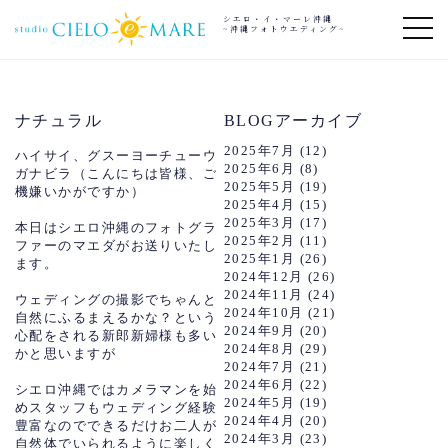
シエロ・イ・マーレ沖縄
~沖縄フォトウエディング~
ナチュラル
BLOGアーカイブ
2025年7月
(12)
ハイサイ、グスーヨーチューウ
2025年6月
(8)
ガナビラ（こんにちは皆様、ご
2025年5月
(19)
機嫌いかがですか）
2025年4月
(15)
2025年3月
(17)
本日はシエロ沖縄のフォトグラ
2025年2月
(11)
ファーのマエダがお送りいたし
2025年1月
(26)
ます。
2024年12月
(26)
2024年11月
(24)
ウェディングの撮影でちゃんと
2024年10月
(21)
自然にふるまえるかな？という
2024年9月
(20)
心配をされる新郎新婦様も多い
2024年8月
(29)
かと思いますが
2024年7月
(21)
2024年6月
(22)
シエロ沖縄ではカメラマンを始
2024年5月
(19)
めスタッフもウェディング経験
2024年4月
(20)
豊富なのでできるだけお二人が
2024年3月
(23)
自然体でいられるように楽しく